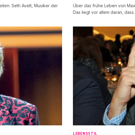
iten: Seth Avett, Musiker der
Über das frühe Leben von Maxi
Das liegt vor allem daran, das
LEBENSSTIL