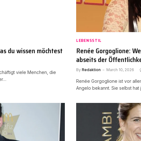
LEBENSSTIL
was du wissen möchtest
Renée Gorgoglione: Wer 
abseits der Öffentlichk
By
Redaktion
March 10, 2026
häftigt viele Menchen, die
Wer…
Renée Gorgoglione ist vor all
Angelo bekannt. Sie selbst hat