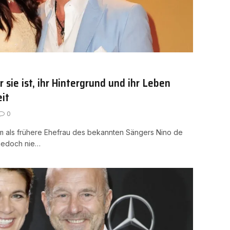
sie ist, ihr Hintergrund und ihr Leben
eit
0
em als frühere Ehefrau des bekannten Sängers Nino de
 jedoch nie…