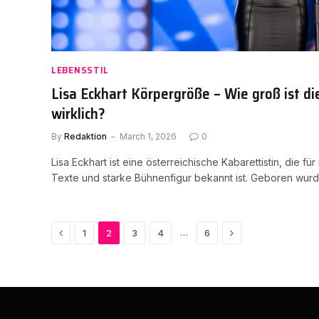
LEBENSSTIL
Lisa Eckhart Körpergröße – Wie groß ist di
wirklich?
By
Redaktion
March 1, 2026
0
Lisa Eckhart ist eine österreichische Kabarettistin, die fü
Texte und starke Bühnenfigur bekannt ist. Geboren wur
Previous
Next
…
1
2
3
4
6