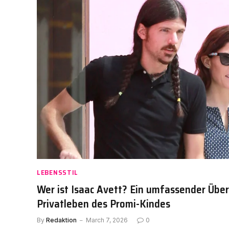
LEBENSSTIL
Wer ist Isaac Avett? Ein umfassender Über
Privatleben des Promi-Kindes
By
Redaktion
March 7, 2026
0