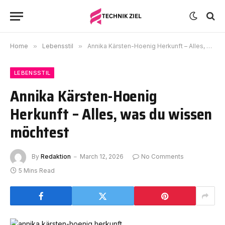
Home
»
Lebensstil
»
Annika Kärsten-Hoenig Herkunft – Alles, was du wissen möchtest
LEBENSSTIL
Annika Kärsten-Hoenig
Herkunft – Alles, was du wissen
möchtest
By
Redaktion
March 12, 2026
No Comments
5 Mins Read