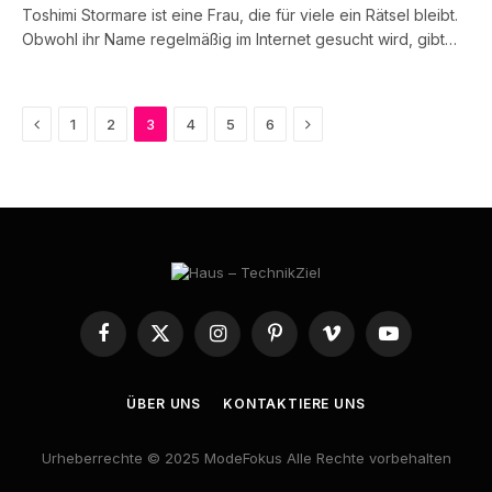
Toshimi Stormare ist eine Frau, die für viele ein Rätsel bleibt.
Obwohl ihr Name regelmäßig im Internet gesucht wird, gibt…
Previous
Next
1
2
3
4
5
6
Facebook
X
Instagram
Pinterest
Vimeo
YouTube
(Twitter)
ÜBER UNS
KONTAKTIERE UNS
Urheberrechte © 2025 ModeFokus Alle Rechte vorbehalten