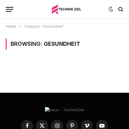
Home
»
Category: "Gesundheit"
BROWSING:
GESUNDHEIT
Facebook
X
Instagram
Pinterest
Vimeo
YouTube