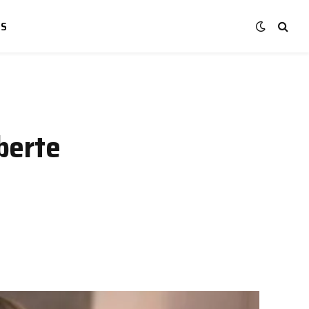
NS
berte