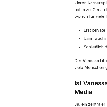
klaren Karrierep
nahm zu. Genau h
typisch für viele 
Erst private
Dann wachse
Schließlich d
Der
Vanessa Lib
viele Menschen g
Ist Vanessa
Media
Ja, ein zentraler