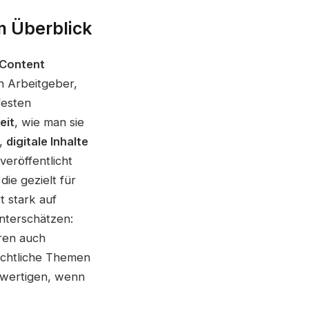
im Überblick
 Content
en Arbeitgeber,
festen
eit
, wie man sie
f,
digitale Inhalte
veröffentlicht
ie gezielt für
t stark auf
nterschätzen:
ören auch
chtliche Themen
lwertigen, wenn