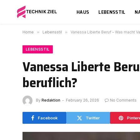
HAUS
LEBENSSTIL
N
Home
»
Lebensstil
»
Vanessa Liberte Beruf – Was macht Va
LEBENSSTIL
Vanessa Liberte Beru
beruflich?
By
Redaktion
February 26, 2026
No Comments
Facebook
Twitter
Pinter