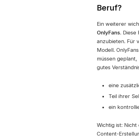
Beruf?
Ein weiterer wic
OnlyFans
. Diese
anzubieten. Für v
Modell. OnlyFans 
müssen geplant, 
gutes Verständnis
eine zusätz
Teil ihrer Se
ein kontroll
Wichtig ist: Nich
Content-Erstellun