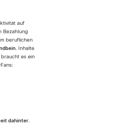
ktivität auf
en Bezahlung
em beruflichen
andbein
. Inhalte
braucht es ein
yFans:
eit dahinter
.