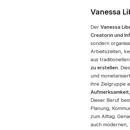
Vanessa Lib
Der
Vanessa Lib
Creatorin und In
sondern organisie
Arbeitszeiten, k
aus traditionelle
zu erstellen
. Die
und monetarisiert
ihre Zielgruppe 
Aufmerksamkeit,
Dieser Beruf best
Planung, Kommun
zum Alltag. Gen
auch modernen, T