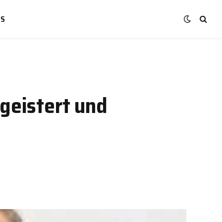
NS
egeistert und