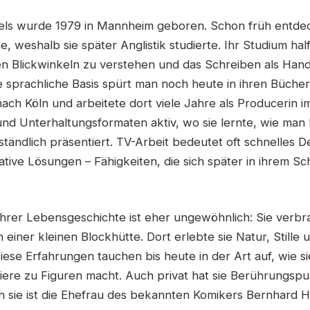
ls wurde 1979 in Mannheim geboren. Schon früh entdeck
, weshalb sie später Anglistik studierte. Ihr Studium half
n Blickwinkeln zu verstehen und das Schreiben als Han
e sprachliche Basis spürt man noch heute in ihren Büch
ach Köln und arbeitete dort viele Jahre als Producerin i
nd Unterhaltungsformaten aktiv, wo sie lernte, wie man
tändlich präsentiert. TV-Arbeit bedeutet oft schnelles D
tive Lösungen – Fähigkeiten, die sich später in ihrem Sch
 ihrer Lebensgeschichte ist eher ungewöhnlich: Sie verbra
in einer kleinen Blockhütte. Dort erlebte sie Natur, Stille 
iese Erfahrungen tauchen bis heute in der Art auf, wie
iere zu Figuren macht. Auch privat hat sie Berührungsp
 sie ist die Ehefrau des bekannten Komikers Bernhard 