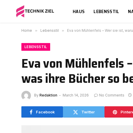
HAUS
LEBENSSTIL
N
Home
»
Lebensstil
»
Eva von Mühlenfels – Wer sie ist, wa
LEBENSSTIL
Eva von Mühlenfels –
was ihre Bücher so 
By
Redaktion
March 14, 2026
No Comments
Facebook
Twitter
Pinter