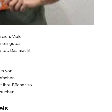
eich. Viele
n ein gutes
altet. Das macht
Eva von
infachen
t ihre Bücher so
 suchen.
els