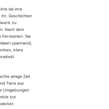
te sie ihre
 ihr, Geschichten
dwerk zu
ern. Nach dem
m Fernsehen. Sie
 Ideen spannend,
enken, klare
reibstil
chte einige Zeit
und Tiere aus
 sie Umgebungen
unkte zur
Hoëcker.