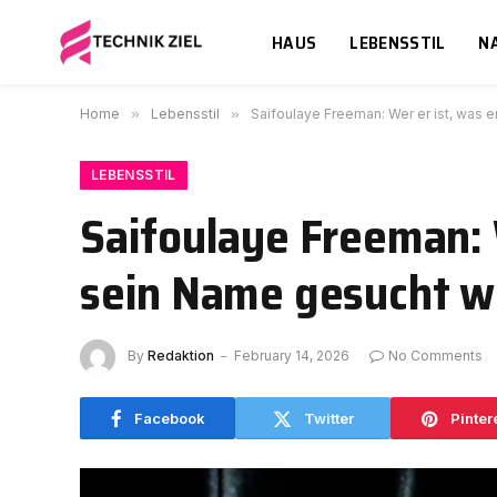
HAUS
LEBENSSTIL
N
Home
»
Lebensstil
»
Saifoulaye Freeman: Wer er ist, was
LEBENSSTIL
Saifoulaye Freeman: 
sein Name gesucht w
By
Redaktion
February 14, 2026
No Comments
Facebook
Twitter
Pinter