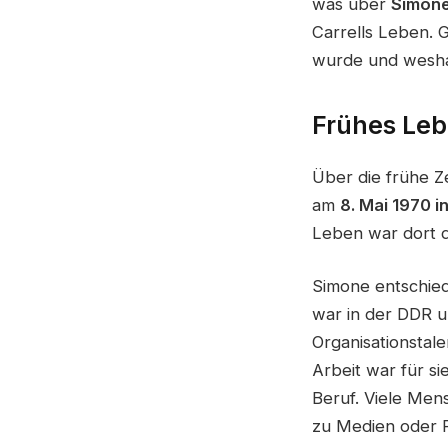
was über
Simone
Carrells Leben. G
wurde und weshal
Frühes Leb
Über die frühe Ze
am
8. Mai 1970 
Leben war dort d
Simone entschied
war in der DDR 
Organisationstal
Arbeit war für si
Beruf. Viele Men
zu Medien oder Pr