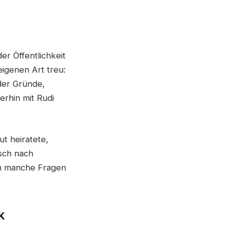
r Öffentlichkeit
eigenen Art treu:
der Gründe,
erhin mit Rudi
ut heiratete,
nsch nach
um manche Fragen
k