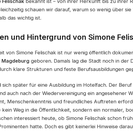
 Felischak
bekannt ist – von ihrer Herkunft bis zu ihrer R
leichzeitig schauen wir darauf, warum so wenig über sie 
b das wichtig ist.
en und Hintergrund von Simone Feli
it von Simone Felischak ist nur wenig öffentlich dokumen
in Magdeburg
geboren. Damals lag die Stadt noch in der 
urch klare Strukturen und feste Berufsausbildungen ge
 sich später für eine Ausbildung im Hotelfach. Der Beruf
und auch nach der Wiedervereinigung ein angesehener W
ent, Menschenkenntnis und freundliches Auftreten erford
e kein Weg in die Öffentlichkeit, sondern ein normaler, b
schen interessiert heute, ob Simone Felischak schon fr
ominenten hatte. Doch es gibt keinerlei Hinweise darauf.