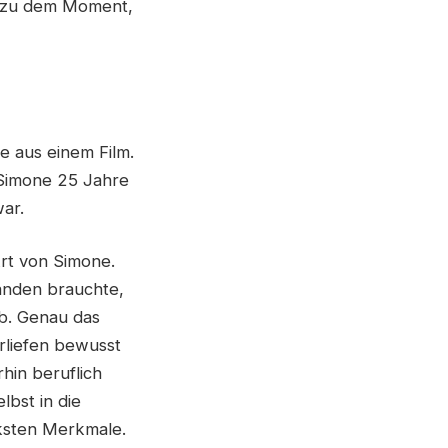
is zu dem Moment,
e aus einem Film.
Simone 25 Jahre
war.
Art von Simone.
manden brauchte,
ab. Genau das
erliefen bewusst
rhin beruflich
lbst in die
rksten Merkmale.