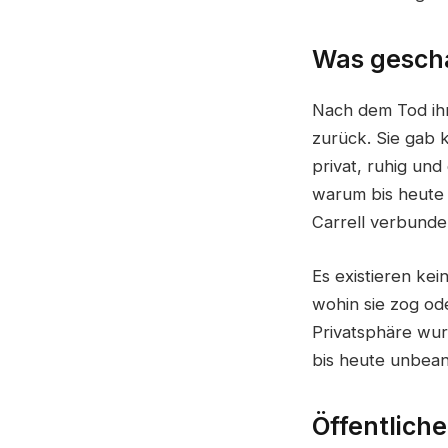
Was gescha
Nach dem Tod ihr
zurück. Sie gab k
privat, ruhig un
warum bis heute 
Carrell verbunden,
Es existieren kei
wohin sie zog od
Privatsphäre wur
bis heute unbean
Öffentlich