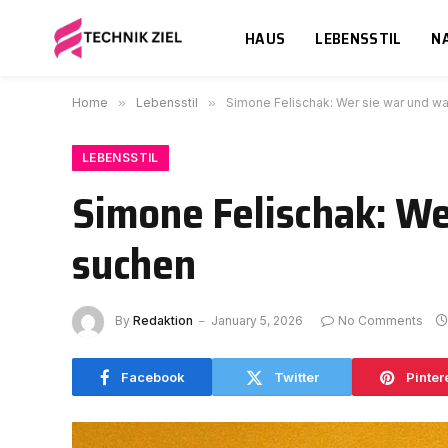
HAUS
LEBENSSTIL
N
Home
»
Lebensstil
»
Simone Felischak: Wer sie war und wa
LEBENSSTIL
Simone Felischak: We
suchen
By
Redaktion
January 5, 2026
No Comments
Facebook
Twitter
Pinter