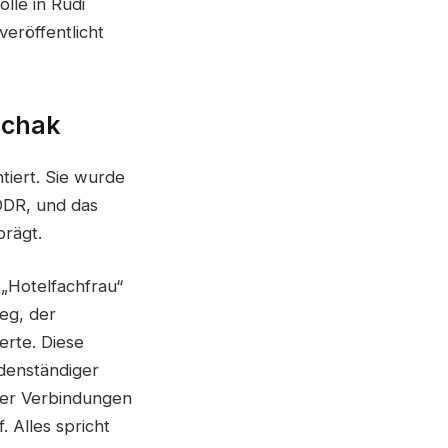
olle in Rudi
veröffentlicht
schak
tiert. Sie wurde
DDR, und das
prägt.
 „Hotelfachfrau“
eg, der
erte. Diese
odenständiger
üher Verbindungen
 Alles spricht