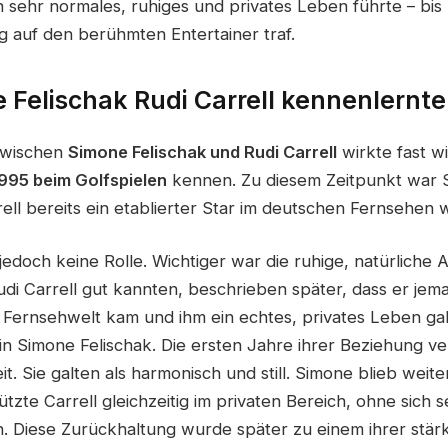
ein sehr normales, ruhiges und privates Leben führte – b
ig auf den berühmten Entertainer traf.
 Felischak Rudi Carrell kennenlernte
zwischen
Simone Felischak und Rudi Carrell
wirkte fast wi
995 beim Golfspielen
kennen. Zu diesem Zeitpunkt war 
ell bereits ein etablierter Star im deutschen Fernsehen 
 jedoch keine Rolle. Wichtiger war die ruhige, natürliche 
di Carrell gut kannten, beschrieben später, dass er je
r Fernsehwelt kam und ihm ein echtes, privates Leben g
 in Simone Felischak. Die ersten Jahre ihrer Beziehung v
it. Sie galten als harmonisch und still. Simone blieb weite
ützte Carrell gleichzeitig im privaten Bereich, ohne sich se
n. Diese Zurückhaltung wurde später zu einem ihrer stä