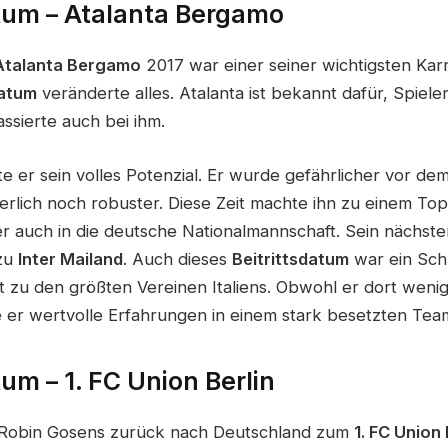
atum – Atalanta Bergamo
Atalanta Bergamo
2017 war einer seiner wichtigsten Karr
datum
veränderte alles. Atalanta ist bekannt dafür, Spiele
ssierte auch bei ihm.
tete er sein volles Potenzial. Er wurde gefährlicher vor dem
erlich noch robuster. Diese Zeit machte ihn zu einem Top
er auch in die deutsche Nationalmannschaft. Sein nächst
 zu
Inter Mailand
. Auch dieses
Beitrittsdatum
war ein Schr
 zu den größten Vereinen Italiens. Obwohl er dort wenige
e er wertvolle Erfahrungen in einem stark besetzten Tea
tum – 1. FC Union Berlin
Robin Gosens zurück nach Deutschland zum
1. FC Union 