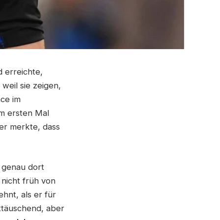
 erreichte,
weil sie zeigen,
nce im
um ersten Mal
 er merkte, dass
 genau dort
 nicht früh von
hnt, als er für
nttäuschend, aber