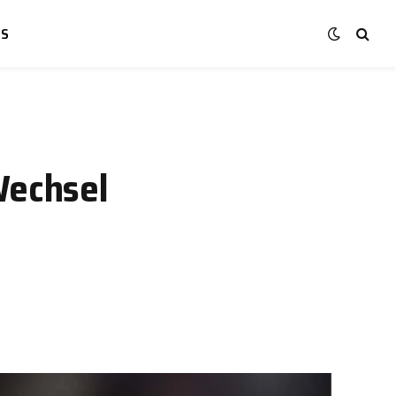
NS
Wechsel