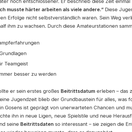
äter noch entschlossener. Er beschrieb diese Zeit einmal
Ich musste härter arbeiten als viele andere.“
Diese Jugen
en Erfolge nicht selbstverständlich waren. Sein Weg verli
alf ihm zu wachsen. Durch diese Amateurstationen samme
kampferfahrungen
 Grundlagen
ür Teamgeist
 immer besser zu werden
sollte er sein erstes großes
Beitrittsdatum
erleben – das 
eine Jugendzeit blieb der Grundbaustein für alles, was fo
in Gosens ist geprägt von unerwarteten Chancen und m
achte ihn in neue Ligen, neue Spielstile und neue Heraus
ind seine
Beitrittsdaten
so interessant – sie zeigen die E