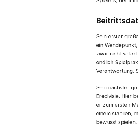
Spielers, der im
Beitrittsd
Sein erster groß
ein Wendepunkt, d
zwar nicht sofor
endlich Spielpra
Verantwortung. Se
Sein nächster gr
Eredivisie. Hier 
er zum ersten Ma
einem stabilen, 
bewusst spielen,