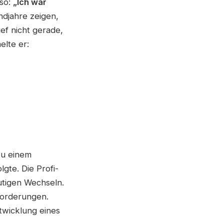
 so:
„Ich war
djahre zeigen,
ef nicht gerade,
lte er:
zu einem
lgte. Die Profi-
utigen Wechseln.
forderungen.
ntwicklung eines