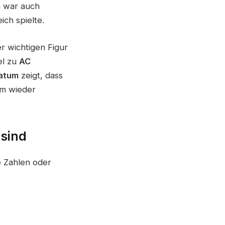
m
war auch
ich spielte.
r wichtigen Figur
el zu
AC
datum
zeigt, dass
um wieder
 sind
e Zahlen oder