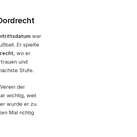
 Dordrecht
itrittsdatum
war
ball. Er spielte
recht
, wo er
ertrauen und
nächste Stufe.
 Verein der
r wichtig, weil
ier wurde er zu
en Mal richtig