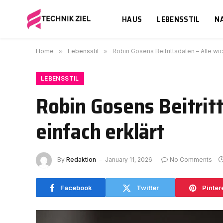
HAUS
LEBENSSTIL
N
Home
»
Lebensstil
»
Robin Gosens Beitrittsdaten – Alle wi
LEBENSSTIL
Robin Gosens Beitrit
einfach erklärt
By
Redaktion
January 11, 2026
No Comments
Facebook
Twitter
Pinter