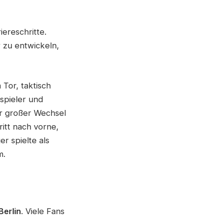
iereschritte.
r zu entwickeln,
 Tor, taktisch
spieler und
er großer Wechsel
itt nach vorne,
r spielte als
m.
Berlin
. Viele Fans