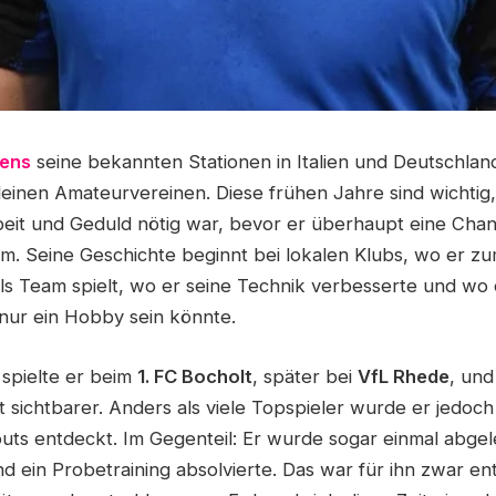
ens
seine bekannten Stationen in Italien und Deutschland
leinen Amateurvereinen. Diese frühen Jahre sind wichtig, 
rbeit und Geduld nötig war, bevor er überhaupt eine Cha
am. Seine Geschichte beginnt bei lokalen Klubs, wo er z
als Team spielt, wo er seine Technik verbesserte und wo
 nur ein Hobby sein könnte.
 spielte er beim
1. FC Bocholt
, später bei
VfL Rhede
, und
 sichtbarer. Anders als viele Topspieler wurde er jedoch
uts entdeckt. Im Gegenteil: Er wurde sogar einmal abgele
d ein Probetraining absolvierte. Das war für ihn zwar e