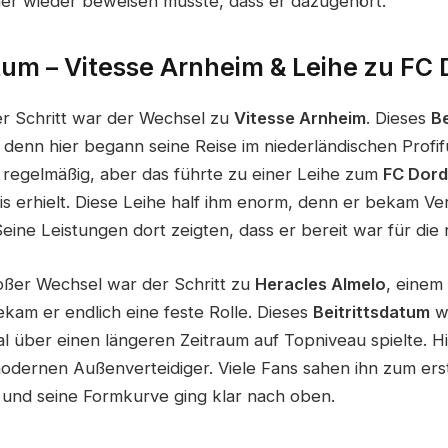
mer wieder beweisen musste, dass er dazugehört.
atum – Vitesse Arnheim & Leihe zu FC
er Schritt war der Wechsel zu
Vitesse Arnheim
. Dieses
Be
enn hier begann seine Reise im niederländischen Profifuß
t regelmäßig, aber das führte zu einer Leihe zum
FC Dord
xis erhielt. Diese Leihe half ihm enorm, denn er bekam V
ine Leistungen dort zeigten, dass er bereit war für die 
oßer Wechsel war der Schritt zu
Heracles Almelo
, einem
bekam er endlich eine feste Rolle. Dieses
Beitrittsdatum
wa
l über einen längeren Zeitraum auf Topniveau spielte. H
modernen Außenverteidiger. Viele Fans sahen ihn zum erst
 und seine Formkurve ging klar nach oben.